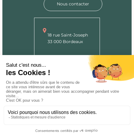
Nous contacter
18 rue Saint-Joseph
33 000 Bordeaux
Du lundi au vendredi
10h00 – 17h00
Sur rendez-vous
0626545099
2250,00
€
Possibilité de paiement en 3 fois
net de TVA
Ajouter au panier
Suivez-nous