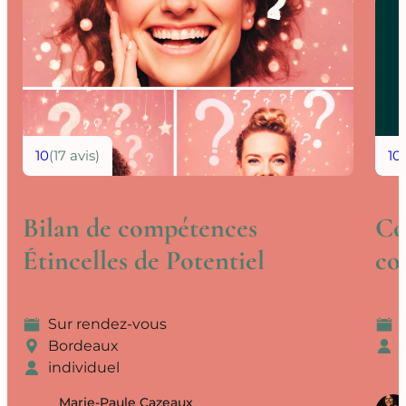
10
(17 avis)
10
Bilan de compétences
Co
Étincelles de Potentiel
co
Sur rendez-vous
Bordeaux
individuel
Marie-Paule Cazeaux