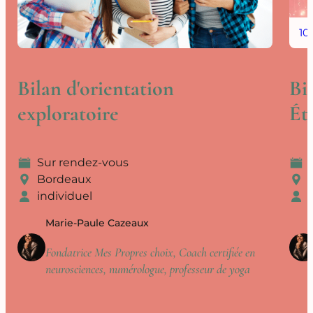
10
Bilan d'orientation
Bi
exploratoire
Ét
Sur rendez-vous
Bordeaux
individuel
Marie-Paule Cazeaux
Fondatrice Mes Propres choix, Coach certifiée en
neurosciences, numérologue, professeur de yoga