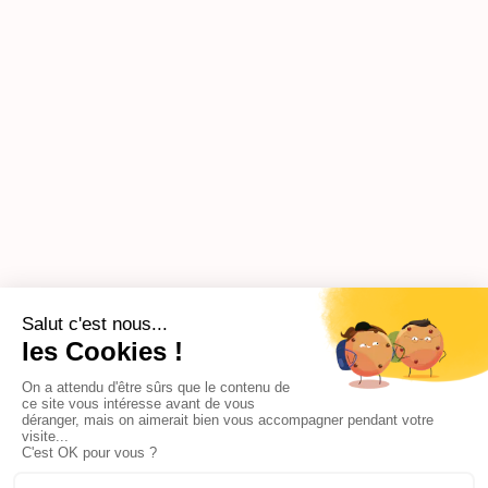
quantité
-
+
de
Coffret